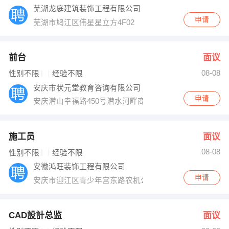
芜湖龙庭建筑装饰工程有限公司
申请
芜湖市鸠江区伟星星立方4F02
前台
面议
08-08
性别不限
经验不限
安庆市状元堂教育咨询有限公司
申请
安庆潜山幸福路450号潜水河畔商住楼2号楼6楼
施工员
面议
08-08
性别不限
经验不限
安徽鸿旺装饰工程有限公司
申请
安庆市迎江区青少年宫东路农机公司综合楼二层五室
CAD設計总监
面议