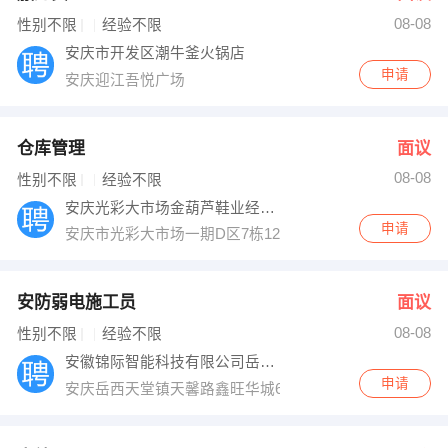
08-08
出纳
保险
性别不限
经验不限
安庆市开发区潮牛釜火锅店
编辑
法律
申请
安庆迎江吾悦广场
保洁
贸易采购
仓库管理
面议
跟单
理财顾问
08-08
性别不限
经验不限
安庆光彩大市场金葫芦鞋业经营部
其他职位
申请
安庆市光彩大市场一期D区7栋12号舒云老北京布鞋
安防弱电施工员
面议
08-08
性别不限
经验不限
安徽锦际智能科技有限公司岳西分公司
申请
安庆岳西天堂镇天馨路鑫旺华城6栋402室