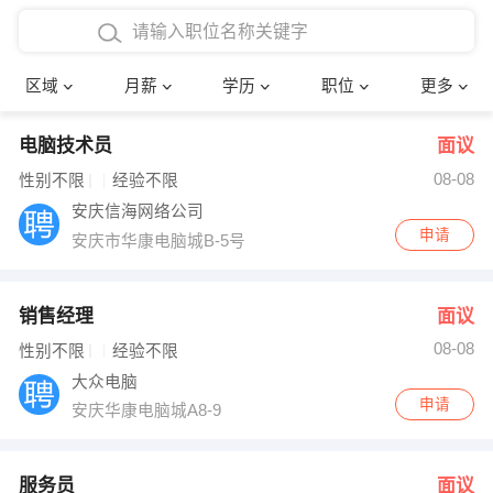
4000-5000元
本科
行政后勤
建筑装潢
确定
区域
月薪
学历
职位
更多
5000-8000元
硕士
销售岗位
教师
电脑技术员
面议
8000-12000元
博士
文员
护士
08-08
性别不限
经验不限
12000-20000元
财务会计
传单派发
安庆信海网络公司
申请
安庆市华康电脑城B-5号
其他
超市零售
促销导购
网络IT
保健按摩
销售经理
面议
08-08
性别不限
经验不限
快递员
前台接待
大众电脑
申请
安庆华康电脑城A8-9
收银员
技术员/工程师
水电/机修
部门经理
服务员
面议