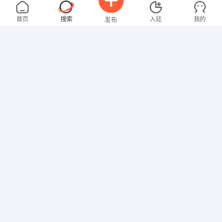
谭先生
3000-4000元
08-08
不限区域
全职
首页
搜索
入驻
我的
发布
美术/设计
卢先生
4000-5000元
08-08
不限区域
全职
招聘信息
求职简历
其他职位
林女士
面议
08-08
不限区域
全职
高中
文员
欧女士
面议
08-08
不限区域
全职
大专