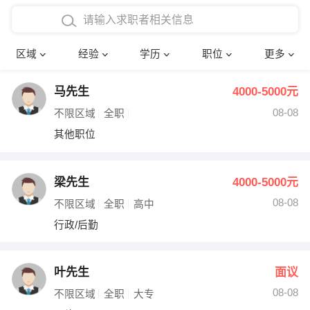
在校学生工作经验
本科
行政后勤
建筑装潢
确定
区域
经验
学历
职位
更多
三年以上工作经验
硕士
销售岗位
教师
马先生
4000-5000元
四年以上工作经验
博士
文员
护士
08-08
不限区域
全职
五年以上工作经验
财务会计
传单派发
其他职位
十年以上工作经验
超市零售
促销导购
梁先生
4000-5000元
网络IT
保健按摩
08-08
不限区域
全职
高中
行政/后勤
快递员
前台接待
收银员
技术员/工程师
叶先生
面议
08-08
水电/机修
部门经理
不限区域
全职
大专